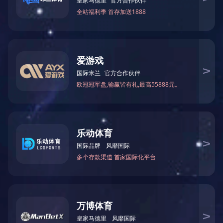
产品询价
联系我们
产品描述
集合管是我公司自主研发的典型产品之一，弯管、直管集合
管的制造，我公司均采用热拔制工艺。产品具有几何尺寸准
确、支管高度高、支管壁厚均匀等优点。集合管广泛用于造
船、石油、化工、电力、冶金、机械、纺织、食品、制药等
行业。
主要材质有：碳钢类、合金钢类、不锈钢类、双相钢类、镍
基合金等。
规格：DN200—DN2000
壁厚：10—40mm