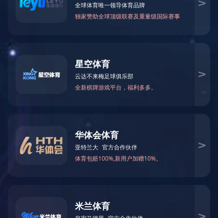
下联箱（七通）
所属分类：
集合管
集合管是我公司自主研发的典型产品之一，弯管、直管集合管的
制造，我公司均采用热拔制工艺。产品具有几何尺寸准确、支管
高度高、支管壁厚均匀等优点。集合管广泛用于造船、石油、化
工、电力、冶金、机械、纺织、食品、制药等行业。主要材质
有：碳钢类、合金钢类、不锈钢类、双相钢类、镍基合金等。规
格：DN200—DN2000壁厚：10—40mm制造标准：按图纸加
工。 多道精密检验 开云网页版登录入口-开云online(中国)